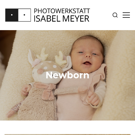
SUCHE
SID
ANZEIGE
ANZ
PHOTOWERKSTATT
ISABEL
MEYER
Newborn