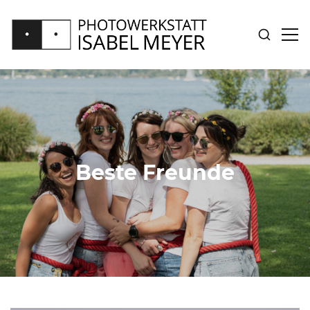
SUCHE
SID
ANZEIGE
ANZ
PHOTOWERKSTATT
ISABEL
MEYER
Beste Freunde