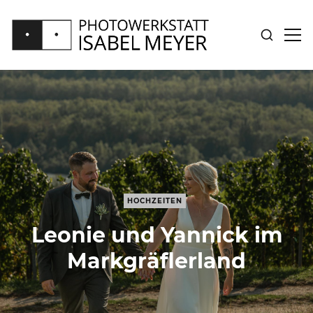
SUCHE
SID
ANZEIGE
ANZ
PHOTOWERKSTATT
ISABEL
MEYER
HOCHZEITEN
Leonie und Yannick im
Markgräflerland