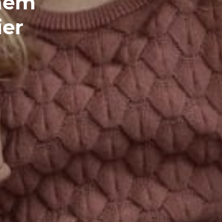
inem
er