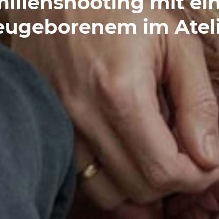
ilienshooting mit e
eugeborenem im Ateli