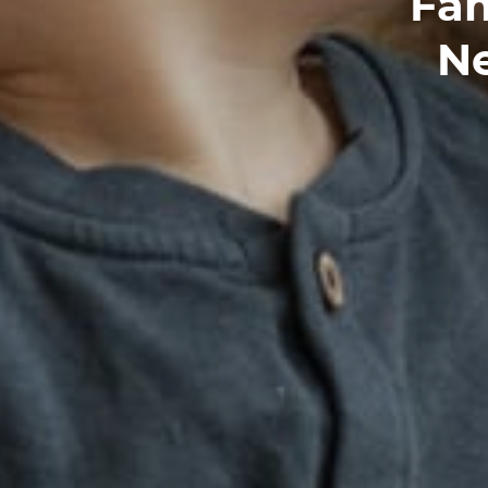
Fam
N